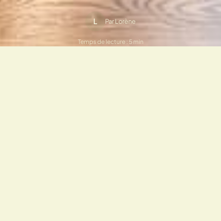
L
Par Lorène
Temps de lecture : 5 min