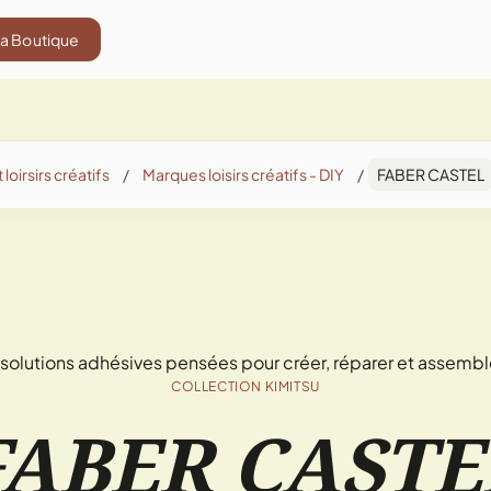
La Boutique
 loirsirs créatifs
/
Marques loisirs créatifs - DIY
/
FABER CASTEL
solutions adhésives pensées pour créer, réparer et assembl
COLLECTION KIMITSU
FABER CASTE