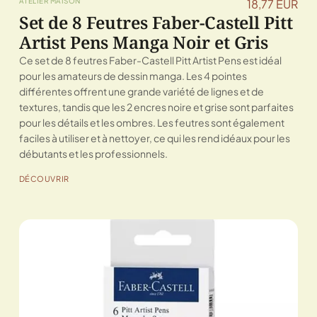
ATELIER MAISON
18,77 EUR
Set de 8 Feutres Faber-Castell Pitt
Artist Pens Manga Noir et Gris
Ce set de 8 feutres Faber-Castell Pitt Artist Pens est idéal
pour les amateurs de dessin manga. Les 4 pointes
différentes offrent une grande variété de lignes et de
textures, tandis que les 2 encres noire et grise sont parfaites
pour les détails et les ombres. Les feutres sont également
faciles à utiliser et à nettoyer, ce qui les rend idéaux pour les
débutants et les professionnels.
DÉCOUVRIR