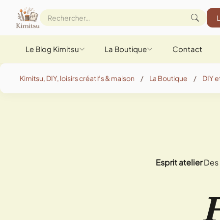
Le Blog Kimitsu
La Boutique
Contact
Kimitsu, DIY, loisirs créatifs & maison
/
La Boutique
/
DIY et
Esprit atelier
Des 