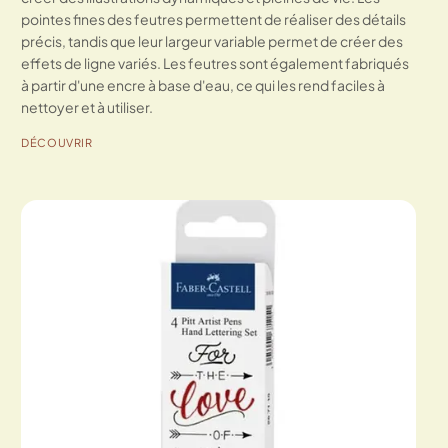
pointes fines des feutres permettent de réaliser des détails
précis, tandis que leur largeur variable permet de créer des
effets de ligne variés. Les feutres sont également fabriqués
à partir d'une encre à base d'eau, ce qui les rend faciles à
nettoyer et à utiliser.
DÉCOUVRIR