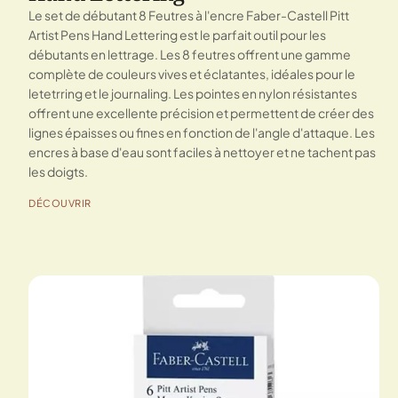
Le set de débutant 8 Feutres à l'encre Faber-Castell Pitt
Artist Pens Hand Lettering est le parfait outil pour les
débutants en lettrage. Les 8 feutres offrent une gamme
complète de couleurs vives et éclatantes, idéales pour le
letetrring et le journaling. Les pointes en nylon résistantes
offrent une excellente précision et permettent de créer des
lignes épaisses ou fines en fonction de l'angle d'attaque. Les
encres à base d'eau sont faciles à nettoyer et ne tachent pas
les doigts.
DÉCOUVRIR