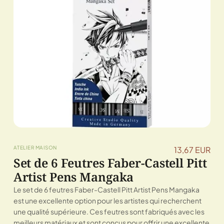
ATELIER MAISON
13,67 EUR
Set de 6 Feutres Faber-Castell Pitt
Artist Pens Mangaka
Le set de 6 feutres Faber-Castell Pitt Artist Pens Mangaka
est une excellente option pour les artistes qui recherchent
une qualité supérieure. Ces feutres sont fabriqués avec les
meilleurs matériaux et sont conçus pour offrir une excellente