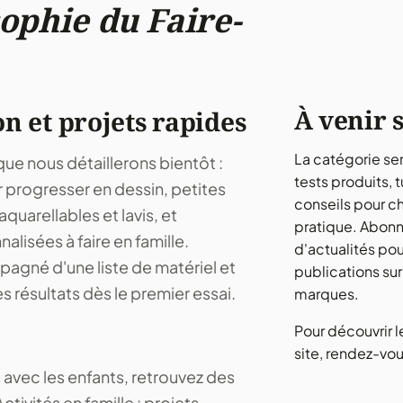
ophie du Faire-
À venir 
on et projets rapides
La catégorie ser
ue nous détaillerons bientôt :
tests produits, tu
r progresser en dessin, petites
conseils pour cho
quarellables et lavis, et
pratique. Abonne
alisées à faire en famille.
d'actualités po
agné d'une liste de matériel et
publications sur
s résultats dès le premier essai.
marques.
Pour découvrir 
site, rendez-vo
 avec les enfants, retrouvez des
Activités en famille
: projets