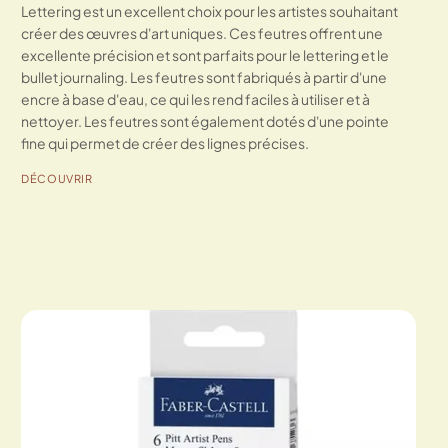
Lettering est un excellent choix pour les artistes souhaitant
créer des œuvres d'art uniques. Ces feutres offrent une
excellente précision et sont parfaits pour le lettering et le
bullet journaling. Les feutres sont fabriqués à partir d'une
encre à base d'eau, ce qui les rend faciles à utiliser et à
nettoyer. Les feutres sont également dotés d'une pointe
fine qui permet de créer des lignes précises.
DÉCOUVRIR