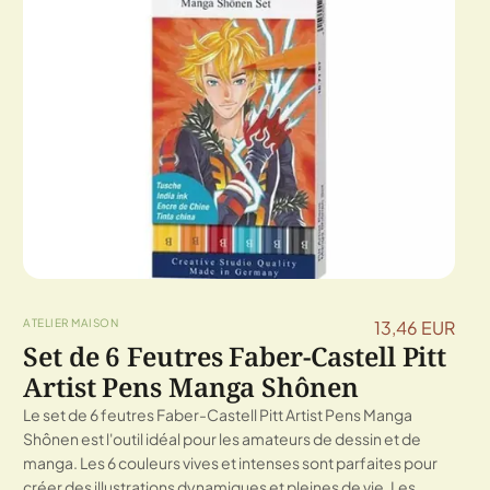
ATELIER MAISON
13,46 EUR
Set de 6 Feutres Faber-Castell Pitt
Artist Pens Manga Shônen
Le set de 6 feutres Faber-Castell Pitt Artist Pens Manga
Shônen est l'outil idéal pour les amateurs de dessin et de
manga. Les 6 couleurs vives et intenses sont parfaites pour
créer des illustrations dynamiques et pleines de vie. Les