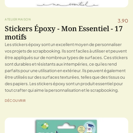
ATELIER MAISON
3,90
Stickers Époxy - Mon Essentiel - 17
motifs
Les stickers époxy sont un excellent moyen de personnaliser
vos projets de scrapbooking. Ils sont faciles à utiliser et peuvent
être appliqués sur de nombreux types de surfaces. Ces stickers
sont durables et résistants aux intempéries, ce qui les rend
parfaits pour une utilisation en extérieur. Ils peuvent également
être utilisés sur des surfaces texturées, telles que des tissus ou
des papiers. Les stickers époxy sont un produit essentiel pour
tout crafter qui aime la personnalisation et le scrapbooking.
DÉCOUVRIR