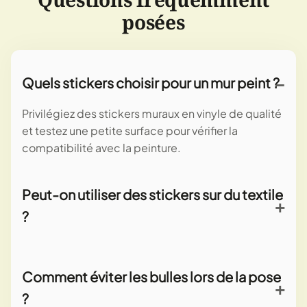
posées
Quels stickers choisir pour un mur peint ?
Privilégiez des stickers muraux en vinyle de qualité
et testez une petite surface pour vérifier la
compatibilité avec la peinture.
Peut-on utiliser des stickers sur du textile
?
Certains stickers thermocollants sont conçus pour
le textile ; vérifiez les instructions du fabricant
Comment éviter les bulles lors de la pose
concernant le lavage et la température.
?