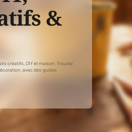
atifs &
irs créatifs, DIY et maison. Trouvez
décoration, avec des guides