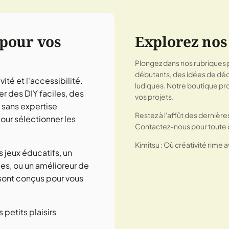
 pour vos
Explorez nos
Plongez dans nos rubriques po
débutants, des idées de déco
ité et l'accessibilité.
ludiques. Notre boutique pr
r des DIY faciles, des
vos projets.
 sans expertise
Restez à l'affût des dernière
our sélectionner les
Contactez-nous pour toute 
Kimitsu : Où créativité rime a
 jeux éducatifs, un
es, ou un amélioreur de
sont conçus pour vous
petits plaisirs