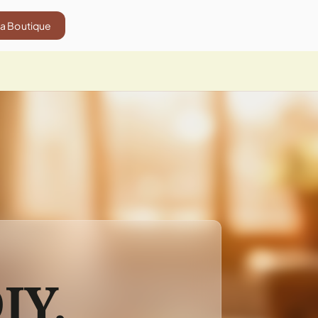
La Boutique
IY,