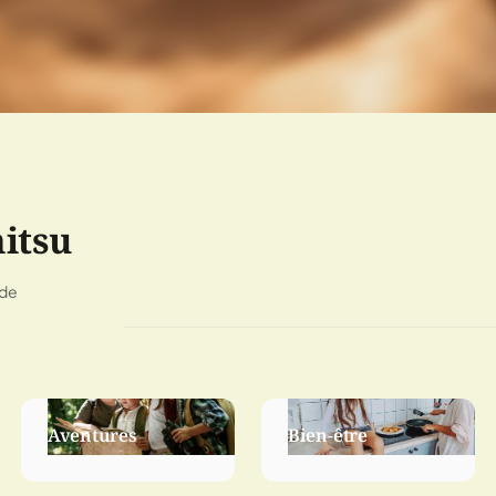
mitsu
 de
Aventures
Bien-être