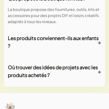
La boutique propose des fournitures, outils, kits et
accessoires pour des projets DIY et loisirs créatifs
adaptés à tous les niveaux.
Les produits conviennent-ils aux enfants
?
Oui, nous sélectionnons des articles adaptés aux
activités en famille et précisons l'âge
Où trouver des idées de projets avec les
recommandé pour les produits destinés aux
produits achetés ?
enfants.
Retrouvez des guides, tutoriels et inspirations sur
notre blog et les fiches produits associées.