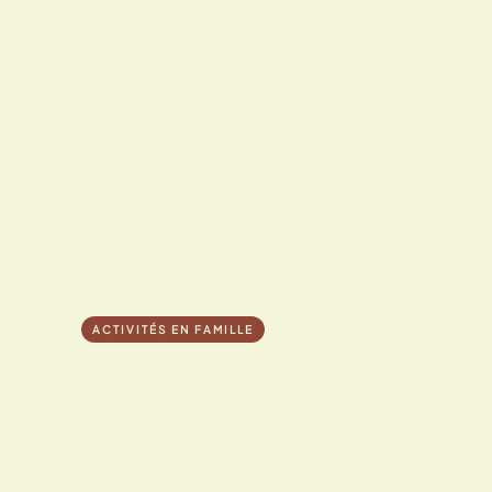
JEUDI 12 MAI 2022
ACTIVITÉS EN FAMILLE
uk.fr : Solution
niser les évène