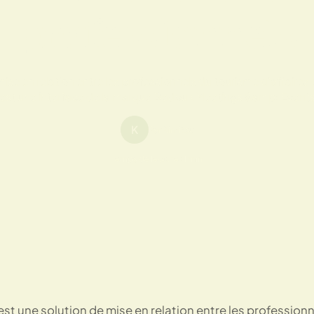
professionnels
ise en relation entre les professionnels du tourisme d’affaires en
est une interface de la marque Bedouk Meetings &amp; Event
K
Par Kimitsu
Temps de lecture : 1 min
st une solution de mise en relation entre les professionne