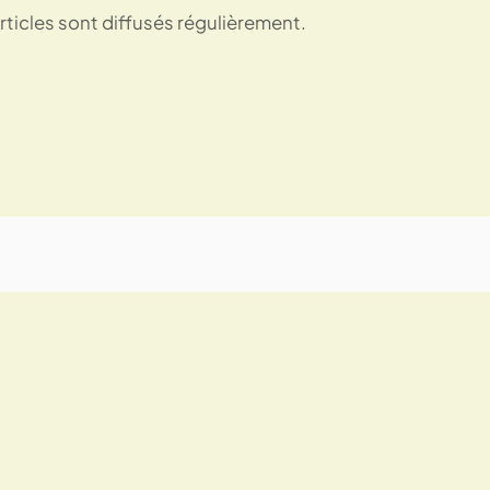
ticles sont diffusés régulièrement.
f
utoriels