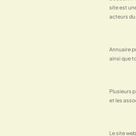
site est un
acteurs du
Annuaire pr
ainsi que t
Plusieurs p
et les asso
Le site web