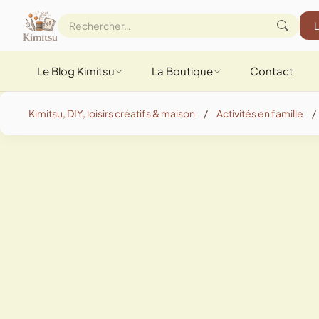
Le Blog Kimitsu
La Boutique
Contact
Kimitsu, DIY, loisirs créatifs & maison
/
Activités en famille
/