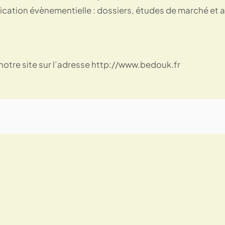
cation évènementielle : dossiers, études de marché et ar
notre site sur l’adresse http://www.bedouk.fr
Rejoignez notre cercle créati
 chaque mois nos carnets de saison, recettes exclusives et t
DIY directement dans votre boîte aux lettres.