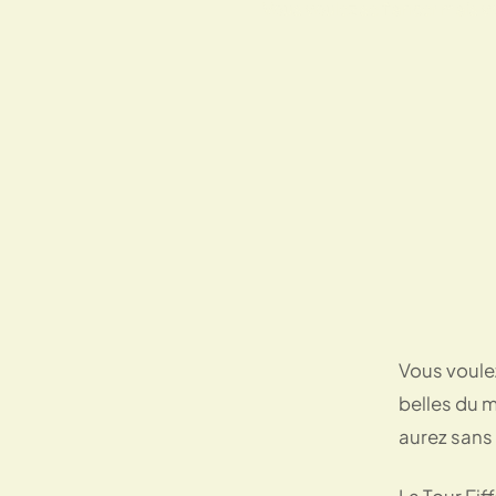
Vous voulez se fiancer mais vo
Vous voulez
belles du m
aurez sans