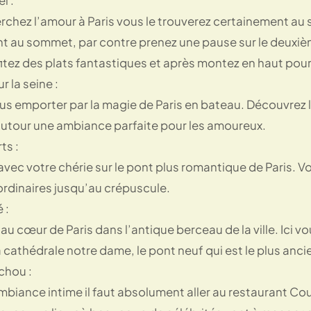
l :
rchez l’amour à Paris vous le trouverez certainement au so
t au sommet, par contre prenez une pause sur le deuxiè
itez des plats fantastiques et après montez en haut pour
r la seine :
s emporter par la magie de Paris en bateau. Découvrez le
autour une ambiance parfaite pour les amoureux.
ts :
ec votre chérie sur le pont plus romantique de Paris. Vo
ordinaires jusqu’au crépuscule.
é :
’au cœur de Paris dans l’antique berceau de la ville. Ici
 cathédrale notre dame, le pont neuf qui est le plus anci
chou :
biance intime il faut absolument aller au restaurant Cou