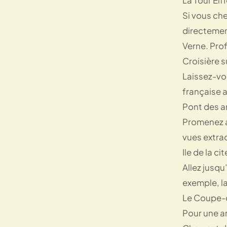
La Tour Eiffe
Si vous che
directemen
Verne. Prof
Croisière su
Laissez-vou
française 
Pont des ar
Promenez av
vues extra
Ile de la cit
Allez jusqu
exemple, la
Le Coupe-
Pour une am