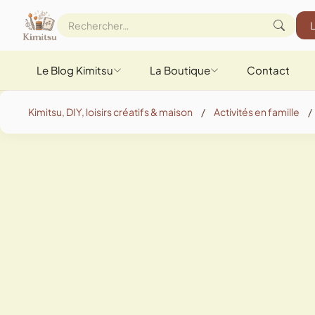
Le Blog Kimitsu
La Boutique
Contact
Kimitsu, DIY, loisirs créatifs & maison
/
Activités en famille
/