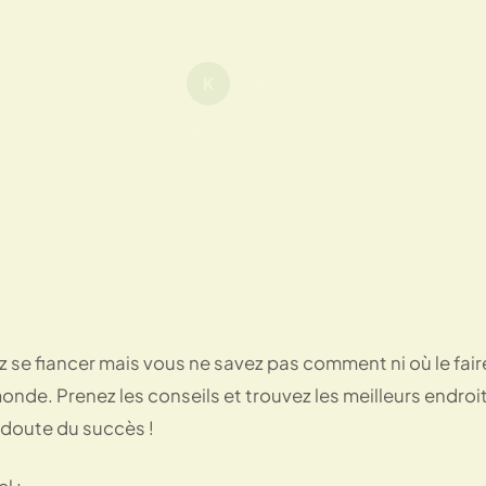
us ne savez pas comment ni où le faire ? Commencez avec la vill
belles du monde. Prenez les conseils et trouvez les meilleurs en
K
Par Kimitsu
Temps de lecture : 2 min
 se fiancer mais vous ne savez pas comment ni où le faire
onde. Prenez les conseils et trouvez les meilleurs endroit
 doute du succès !