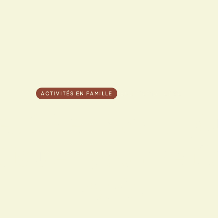
JEUDI 12 MAI 2022
ACTIVITÉS EN FAMILLE
es 10 endroits pl
iques pour se fi
Paris