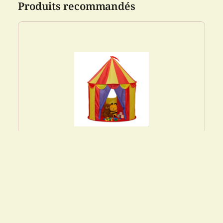
Produits recommandés
Relaxdays Tente pour enfants prend la
form...
32.99
€
Cdiscount FR