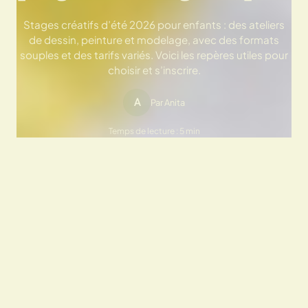
Stages créatifs d’été 2026 pour enfants : des ateliers
de dessin, peinture et modelage, avec des formats
souples et des tarifs variés. Voici les repères utiles pour
choisir et s’inscrire.
A
Par Anita
Temps de lecture : 5 min