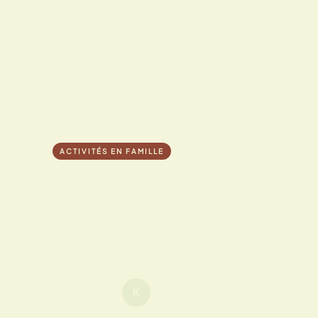
JEUDI 12 MAI 2022
ACTIVITÉS EN FAMILLE
e semaine à Ajac
jestueuse face à la mer, va vous accueillir pendant quelques jour
pied ou en voiture, quel
K
Par Kimitsu