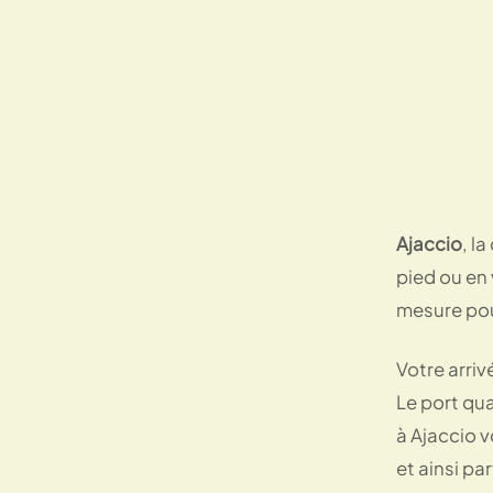
Ajaccio
, l
pied ou en
mesure pou
Votre arriv
Le port qua
à Ajaccio v
et ainsi pa