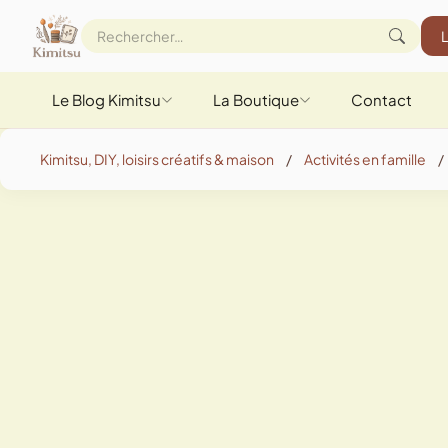
Le Blog Kimitsu
La Boutique
Contact
Kimitsu, DIY, loisirs créatifs & maison
/
Activités en famille
/