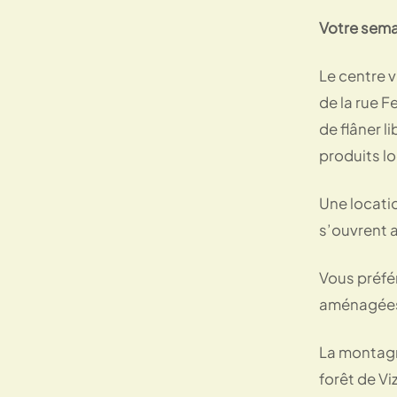
Votre sema
Le centre 
de la rue F
de flâner l
produits l
Une locatio
s’ouvrent a
Vous préfér
aménagées d
La montagne
forêt de V