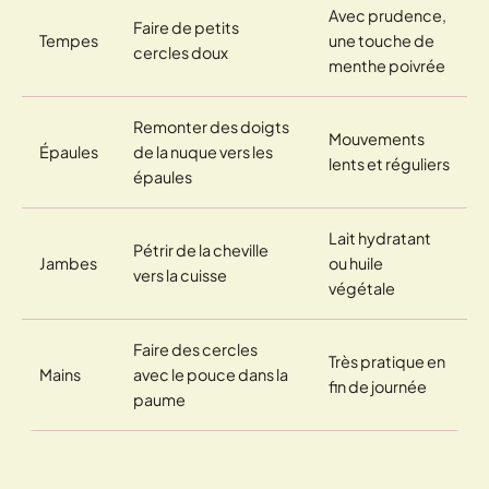
Avec prudence,
Faire de petits
Tempes
une touche de
cercles doux
menthe poivrée
Remonter des doigts
Mouvements
Épaules
de la nuque vers les
lents et réguliers
épaules
Lait hydratant
Pétrir de la cheville
Jambes
ou huile
vers la cuisse
végétale
Faire des cercles
Très pratique en
Mains
avec le pouce dans la
fin de journée
paume