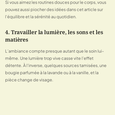
Si vous aimez les routines douces pour le corps, vous
pouvez aussi piocher des idées dans cet article sur
l’équilibre et la sérénité au quotidien
.
4. Travailler la lumière, les sons et les
matières
L’ambiance compte presque autant que le soin lui-
même. Une lumière trop vive casse vite l’effet
détente. À l’inverse, quelques sources tamisées, une
bougie parfumée à la lavande ou à la vanille, et la
pièce change de visage.
Ajoutez une musique douce, des sons de nature ou
une ambiance bord de mer, puis retirez ce qui
encombre visuellement l’espace. Les matières
naturelles comme le bois, le rotin ou le bambou