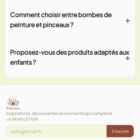
Comment choisir entre bombes de
peinture et pinceaux ?
Les bombes conviennent aux grandes surfaces et
effets rapides ; les pinceaux offrent plus de
Proposez-vous des produits adaptés aux
contrôle pour les détails et les finitions.
enfants ?
Oui, notre sélection inclut des fournitures
sécurisées et faciles d'utilisation pour les activités
en famille.
Inspirations, découvertes et moments qui comptent.
LA NEWSLETTER
S'inscrire