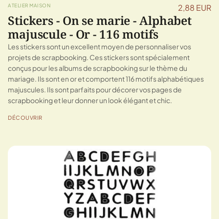
ATELIER MAISON
2,88 EUR
Stickers - On se marie - Alphabet
majuscule - Or - 116 motifs
Les stickers sont un excellent moyen de personnaliser vos
projets de scrapbooking. Ces stickers sont spécialement
conçus pour les albums de scrapbooking sur le thème du
mariage. Ils sont en or et comportent 116 motifs alphabétiques
majuscules. Ils sont parfaits pour décorer vos pages de
scrapbooking et leur donner un look élégant et chic.
DÉCOUVRIR