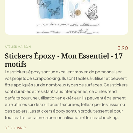
ATELIER MAISON
3,90
Stickers Époxy - Mon Essentiel - 17
motifs
Les stickers époxy sont un excellent moyen de personnaliser
vos projets de scrapbooking. Ils sont faciles à utiliser et peuvent
être appliqués sur de nombreux types de surfaces. Ces stickers
sont durables et résistants aux intempéries, ce qui les rend
parfaits pour une utilisation en extérieur. Ils peuvent également
être utilisés sur des surfaces texturées, telles que des tissus ou
des papiers. Les stickers époxy sont un produit essentiel pour
tout crafter qui aime la personnalisation et le scrapbooking.
DÉCOUVRIR