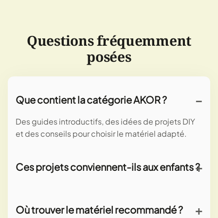
Questions fréquemment
posées
Que contient la catégorie AKOR ?
Des guides introductifs, des idées de projets DIY
et des conseils pour choisir le matériel adapté.
Ces projets conviennent-ils aux enfants ?
Oui, la plupart des activités proposées seront
adaptées aux enfants et prévoiront des variantes
Où trouver le matériel recommandé ?
en fonction de l'âge.