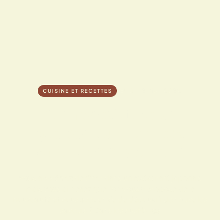
JEUDI 12 MAI 2022
CUISINE ET RECETTES
Sushiwest.fr vous
propose un univers
culinaire étonnant !
Vous appréciez de dîner dans un restaurant japonais
mais vous aimeriez que l’on vous y propose de la
nouveauté et vous avez envie de découvrir de nouvelles
saveurs ? Dans les sushis-ba