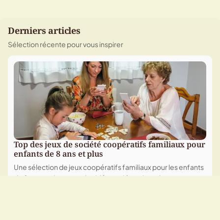
Derniers articles
Sélection récente pour vous inspirer
Top des jeux de société coopératifs familiaux pour
enfants de 8 ans et plus
Une sélection de jeux coopératifs familiaux pour les enfants
de 8 ans et plus, avec des idées qui favorisent la
communication, l’entraide et le plaisir partagé. Des titres
M
Marie Marie
09/08/2026
• 4
faciles à sortir, adaptés à des soirées en famille.