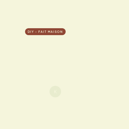
JEUDI 12 MAI 2022
DIY - FAIT MAISON
Le Deal du Jour présente
t-il un intérêt?
Des remises toute l’année! Ce rêve est dernièrement
devenu réalisable grâce à un nouveau concept : « les
K
Par Kimitsu
Temps de lecture : 2 min