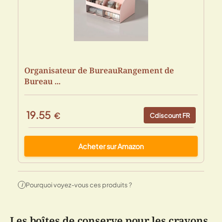
Organisateur de BureauRangement de
Bureau ...
19.55
€
Cdiscount FR
Acheter sur Amazon
Pourquoi voyez-vous ces produits ?
i
Les boîtes de conserve pour les crayons