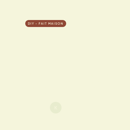
JEUDI 12 MAI 2022
DIY - FAIT MAISON
Stick innov, bien venue
dans l’univers des
stickers
Le temps des tapisseries, des peintures pour mures est
dorénavant révolu. Une autre manière de parer son
intérieur est à l’avenir possible : c’est de sélectionner les
autocollants. Ces acce
K
Par Kimitsu
Temps de lecture : 1 min