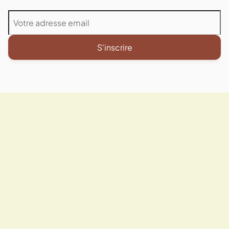
S'inscrire
LECTURES INSPIRANTES
Articles
similaires
Voir tout le
blog