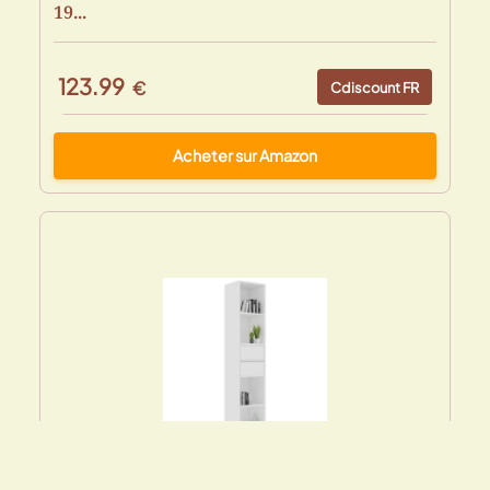
19...
123.99
€
Cdiscount FR
Acheter sur Amazon