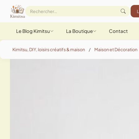
Le Blog Kimitsu
La Boutique
Contact
Kimitsu, DIY, loisirs créatifs & maison
/
Maison et Décoration