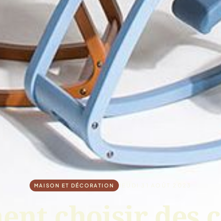
JEUDI 31 AOÛT 2023
MAISON ET DÉCORATION
nt choisir des c