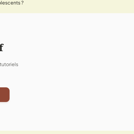
olescents ?
f
utoriels