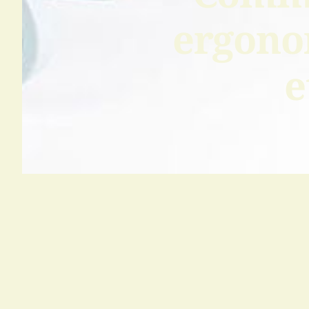
ergono
e