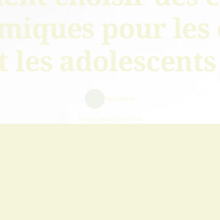
miques pour les 
t les adolescents
L
Par Lorène
Temps de lecture : 1 min