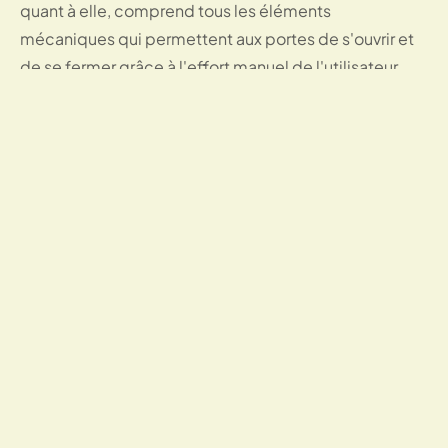
quant à elle, comprend tous les éléments
mécaniques qui permettent aux portes de s'ouvrir et
de se fermer grâce à l'effort manuel de l'utilisateur.
Cette sous-catégorie comprend : les poignées de
porte, les boutons de porte, les charnières de porte.
Quincaillerie pour meubles de cuisine
La cuisine est une pièce centrale de la maison. Elle
l'est pour plusieurs raisons, tout d'abord parce qu'elle
est l'une des pièces les plus fréquentées de la maison
pendant la journée.
Qu'elle soit petite ou grande, la cuisine se caractérise
toujours par la présence de meubles, d'éléments
muraux et d'armoires de différents types qui servent à
ranger des objets et des ustensiles. Pour fonctionner,