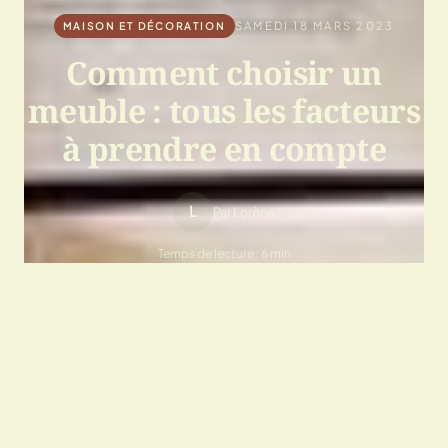
SAMEDI 18 MARS 2023
MAISON ET DÉCORATION
Comment choisir un
meuble : tous les facteurs
à prendre en compte
L
Par Lorène
Temps de lecture : 6 min