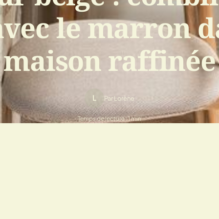
avec le marron d
maison raffinée
L
Par Lorène
Temps de lecture : 1 min