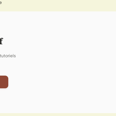
e
f
utoriels