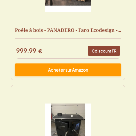
Poêle à bois - PANADERO - Faro Ecodesign -...
999.99
€
Cdiscount FR
Acheter sur Amazon