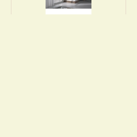
Foyer à bois - PANADERO - Hogar angle à
dr...
1024.58
€
Cdiscount FR
Acheter sur Amazon