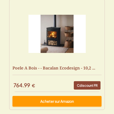
Poele A Bois - - Bacalan Ecodesign - 10,2 ...
764.99
€
Cdiscount FR
Acheter sur Amazon