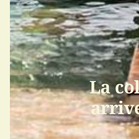
La co
arriv