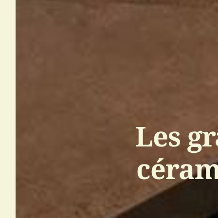
Les g
céram