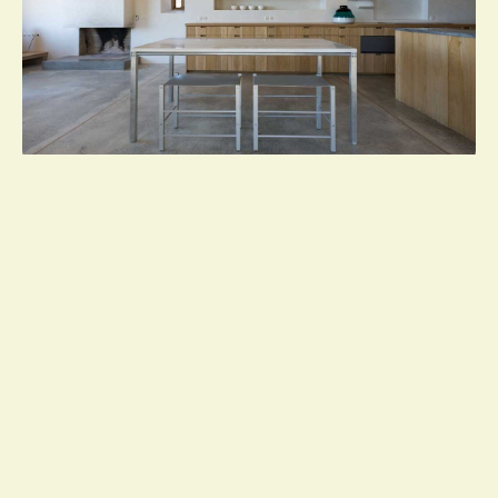
L'inspiration d'un passé lointain se reflète
certainement dans le choix des matériaux utilisés.
matériaux
La pierre locale donne l'impression que les
bâtiments émergent de la terre elle-même, tandis
qu'une palette de poutres de plafond en bois, de sols
en béton poli et de grès gris et noir semble
parfaitement adaptée au site. Pour le
intérieurs
un
mélange de plâtre non traité, de portes et de fenêtres
en bois, de meubles en bois faits sur mesure, de