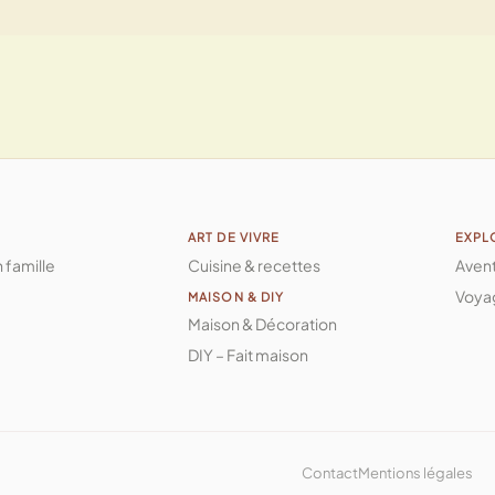
ART DE VIVRE
EXPL
n famille
Cuisine & recettes
Aven
Voya
MAISON & DIY
Maison & Décoration
DIY – Fait maison
Contact
Mentions légales