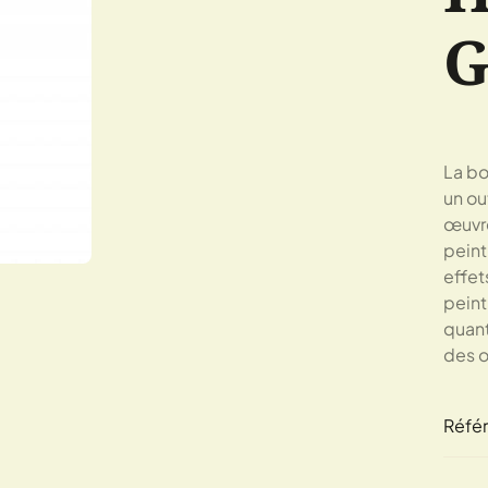
G
La bo
un ou
œuvre
peint
effet
peint
quant
des œ
Réfé