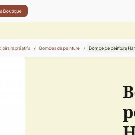
La Boutique
 loirsirs créatifs
/
Bombes de peinture
/
Bombe de peinture Hard
B
p
H