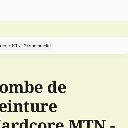
core MTN - Gris anthracite
ombe de
einture
ardcore MTN -