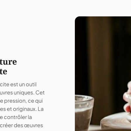
ture
te
te est un outil
œuvres uniques. Cet
e pression, ce qui
s et originaux. La
e contrôler la
e créer des œuvres