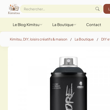
Le Blog Kimitsu
La Boutique
Contact
Kimitsu, DIY, loisirs créatifs & maison
/
La Boutique
/
DIY et