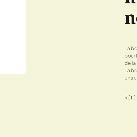
n
La bo
pour 
de la
La bo
entre
Réfé