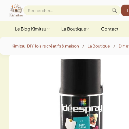
Le Blog Kimitsu
La Boutique
Contact
Kimitsu, DIY, loisirs créatifs & maison
/
La Boutique
/
DIY et