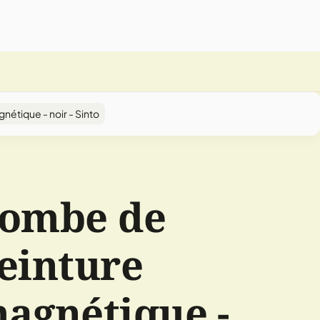
étique - noir - Sinto
ombe de
einture
agnétique -