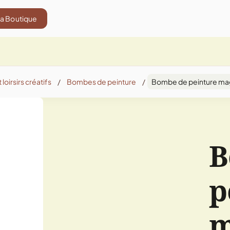
La Boutique
 loirsirs créatifs
/
Bombes de peinture
/
Bombe de peinture magn
B
p
m