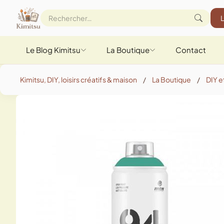
Le Blog Kimitsu
La Boutique
Contact
Kimitsu, DIY, loisirs créatifs & maison
/
La Boutique
/
DIY et