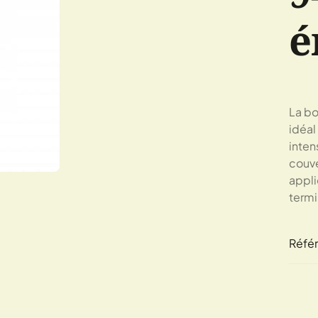
é
La bo
idéal
inten
couve
appli
termi
Réfé