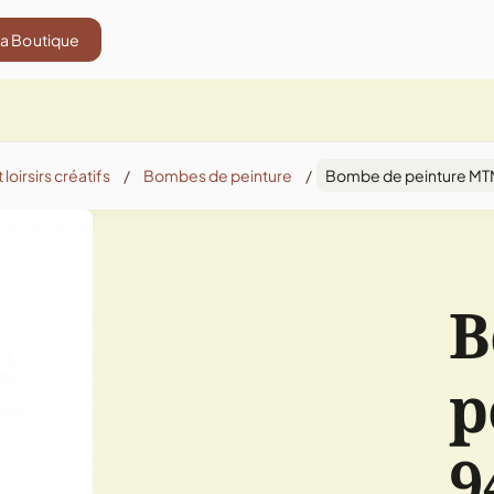
La Boutique
 loirsirs créatifs
/
Bombes de peinture
/
Bombe de peinture MTN
B
p
9