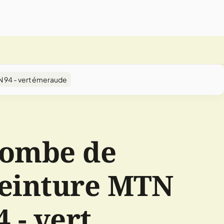
 94 - vert émeraude
ombe de
einture MTN
4 - vert