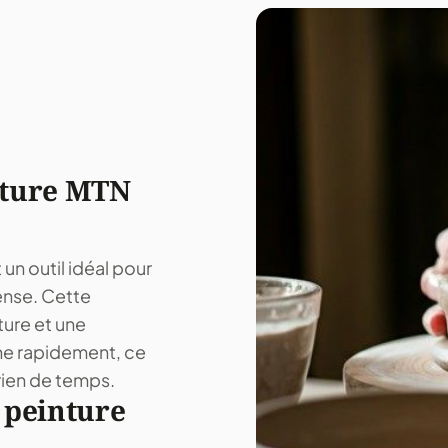
nture MTN
n outil idéal pour
tense. Cette
ture et une
èche rapidement, ce
rien de temps.
 peinture