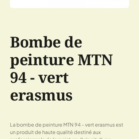
Bombe de
peinture MTN
94 - vert
erasmus
La bombe de peinture MTN 94 - vert erasmus est
un produit de haute qualité destiné aux