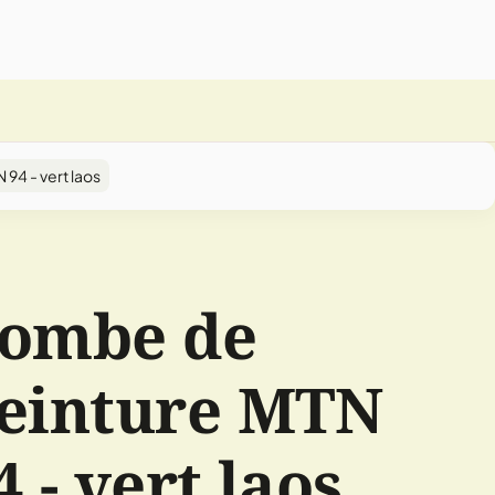
94 - vert laos
ombe de
einture MTN
4 - vert laos