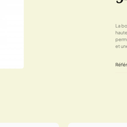
La bo
haute
perme
et une
Réfé