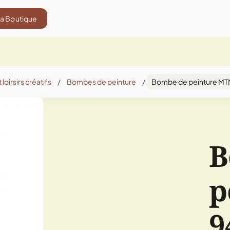
La Boutique
 loirsirs créatifs
/
Bombes de peinture
/
Bombe de peinture MTN 
B
p
9