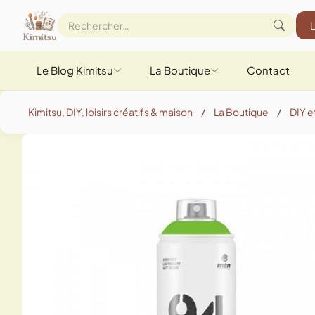
Le Blog Kimitsu
La Boutique
Contact
Kimitsu, DIY, loisirs créatifs & maison
/
La Boutique
/
DIY et