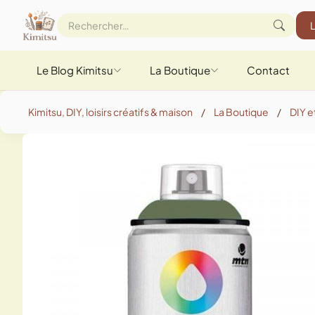
Le Blog Kimitsu
La Boutique
Contact
Kimitsu, DIY, loisirs créatifs & maison
/
La Boutique
/
DIY et