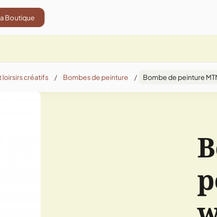
La Boutique
 loirsirs créatifs
/
Bombes de peinture
/
Bombe de peinture MTN 
B
p
w