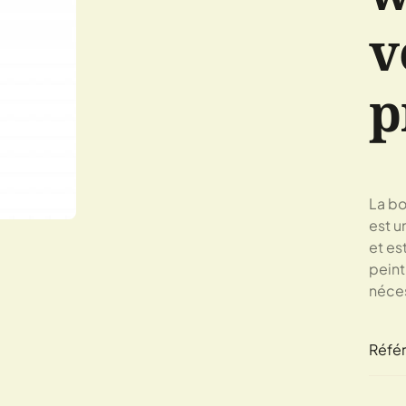
v
p
La bo
est u
et est
peintu
néces
Réfé