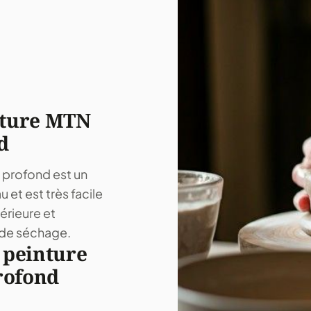
nture MTN
d
 profond est un
u et est très facile
térieure et
s de séchage.
 peinture
rofond