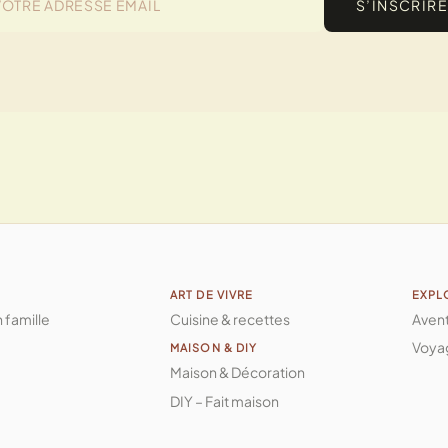
S’INSCRIRE
ART DE VIVRE
EXPL
n famille
Cuisine & recettes
Aven
Voya
MAISON & DIY
Maison & Décoration
DIY – Fait maison