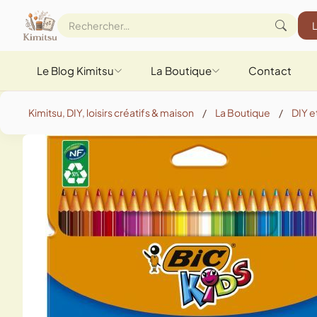
Le Blog Kimitsu
La Boutique
Contact
Kimitsu, DIY, loisirs créatifs & maison
/
La Boutique
/
DIY et