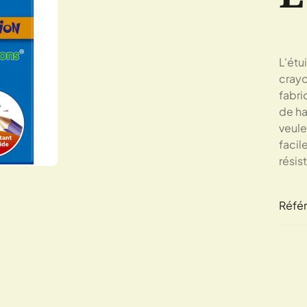
L'étu
crayo
fabri
de ha
veule
facil
résis
Réfé