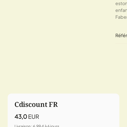
estom
enfa
Faber
Réfé
Cdiscount FR
43,0
EUR
Livraison : 6,99
4 à 6 jours