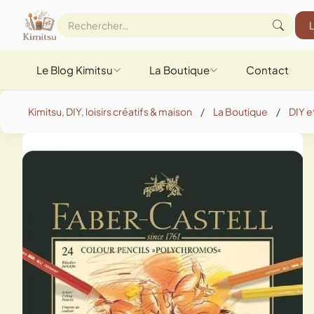
Le Blog Kimitsu
La Boutique
Contact
Kimitsu, DIY, loisirs créatifs & maison
/
La Boutique
/
DIY et