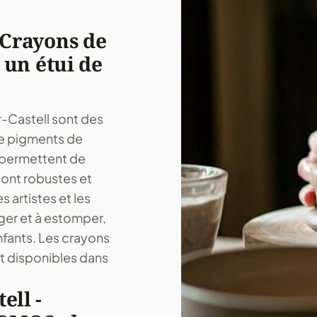
 Crayons de
un étui de
Castell sont des
 de pigments de
 permettent de
sont robustes et
s artistes et les
nger et à estomper,
enfants. Les crayons
 disponibles dans
ell -