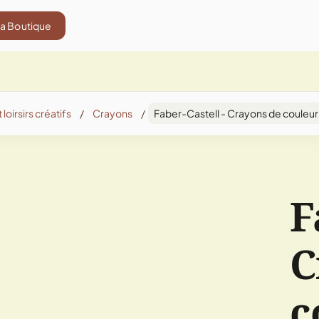
La Boutique
 loirsirs créatifs
/
Crayons
/
Faber-Castell - Crayons de coule
F
C
c