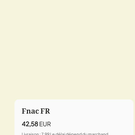
Fnac FR
42,58
EUR
Livraison : 7,99
Le délai dépend du marchand