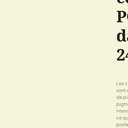
P
d
2
Les 
sont 
de pi
pigme
inten
ce qui
profe