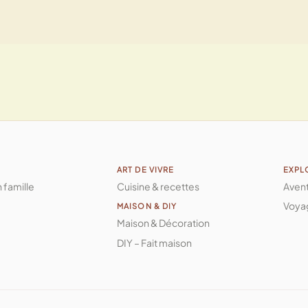
ART DE VIVRE
EXPL
n famille
Cuisine & recettes
Aven
Voya
MAISON & DIY
Maison & Décoration
DIY – Fait maison