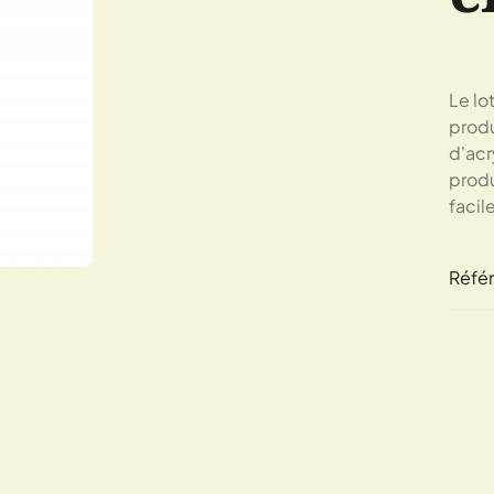
Le lo
produ
d'acr
produi
facil
Réfé