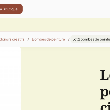
La Boutique
 loirsirs créatifs
/
Bombes de peinture
/
Lot 2 bombes de peintu
L
p
c