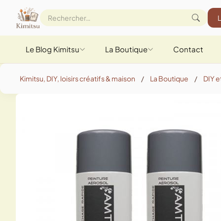
Le Blog Kimitsu
La Boutique
Contact
Kimitsu, DIY, loisirs créatifs & maison
/
La Boutique
/
DIY et