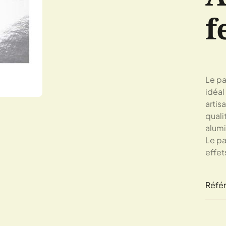
f
Le pa
idéal
artis
quali
alumi
Le pa
effet
Réfé