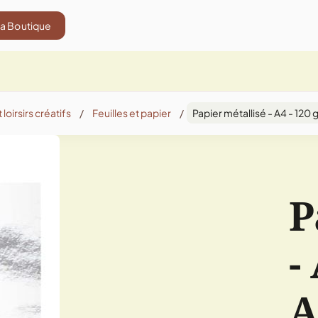
La Boutique
 loirsirs créatifs
/
Feuilles et papier
/
Papier métallisé - A4 - 120 g
P
-
A