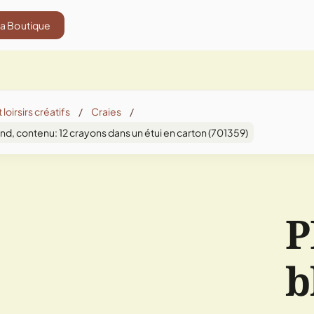
La Boutique
 loirsirs créatifs
/
Craies
/
nd, contenu: 12 crayons dans un étui en carton (701359)
P
b