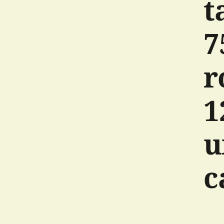
t
7
r
1
u
c