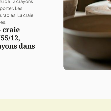
enu de 12 crayons
sporter. Les
urables. La craie
ces.
 craie
55/12,
ayons dans