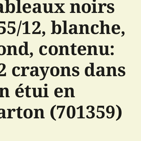
ableaux noirs
55/12, blanche,
ond, contenu:
2 crayons dans
n étui en
arton (701359)