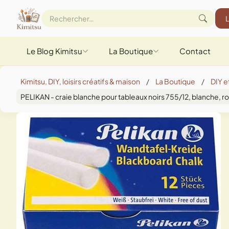
Le Blog Kimitsu
La Boutique
Contact
Kimitsu, DIY, loisirs créatifs & maison
/
La Boutique
/
DIY et
PELIKAN - craie blanche pour tableaux noirs 755/12, blanche, ro