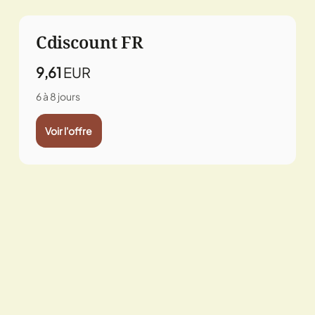
Cdiscount FR
9,61
EUR
6 à 8 jours
Voir l'offre