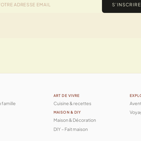
S’INSCRIRE
ART DE VIVRE
EXPL
n famille
Cuisine & recettes
Aven
Voya
MAISON & DIY
Maison & Décoration
DIY – Fait maison