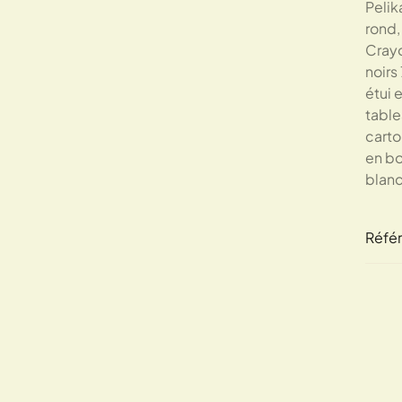
Pelik
rond,
Crayo
noirs
étui 
table
carto
en bo
blanc
Réfé