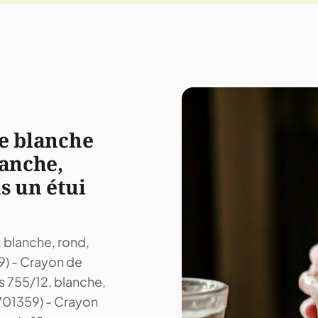
ie blanche
lanche,
s un étui
, blanche, rond,
9) - Crayon de
rs 755/12, blanche,
(701359) - Crayon