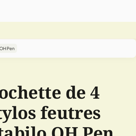
o OH Pen
ochette de 4
tylos feutres
tabilo OH Pen