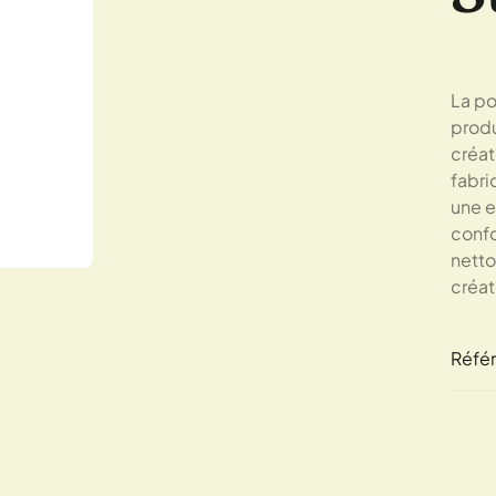
La po
produ
créat
fabri
une e
confo
netto
créat
Réfé