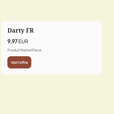
Darty FR
9,97
EUR
Produit MarketPlace
Voir l'offre