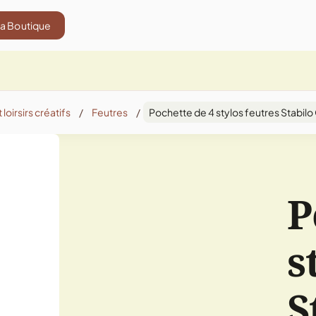
La Boutique
 loirsirs créatifs
/
Feutres
/
Pochette de 4 stylos feutres Stabil
P
s
S