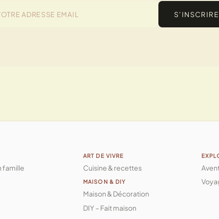
S’INSCRIRE
ART DE VIVRE
EXPL
n famille
Cuisine & recettes
Aven
Voya
MAISON & DIY
Maison & Décoration
DIY – Fait maison