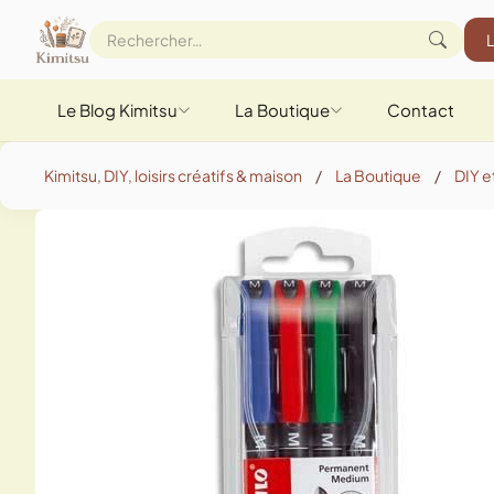
Le Blog Kimitsu
La Boutique
Contact
Kimitsu, DIY, loisirs créatifs & maison
/
La Boutique
/
DIY et