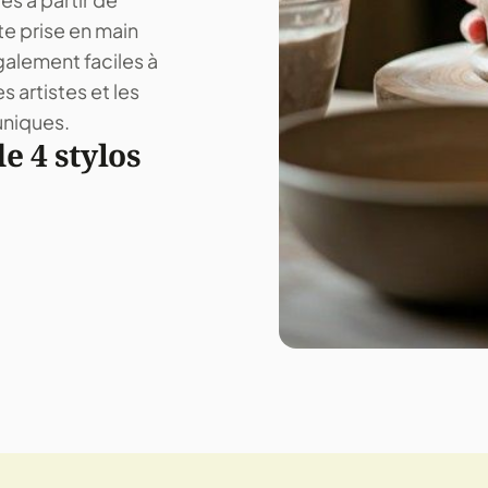
te prise en main
galement faciles à
es artistes et les
uniques.
e 4 stylos