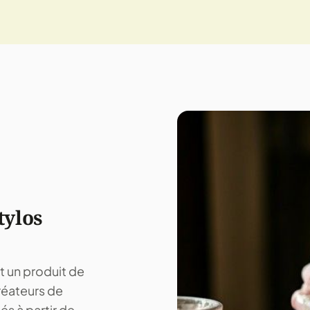
tylos
t un produit de
créateurs de
és à partir de