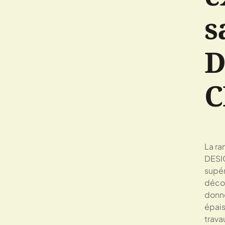
s
D
C
La ra
DESIG
supér
décor
donne
épais
trava