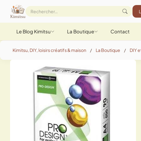
Le Blog Kimitsu
La Boutique
Contact
Kimitsu, DIY, loisirs créatifs & maison
/
La Boutique
/
DIY et