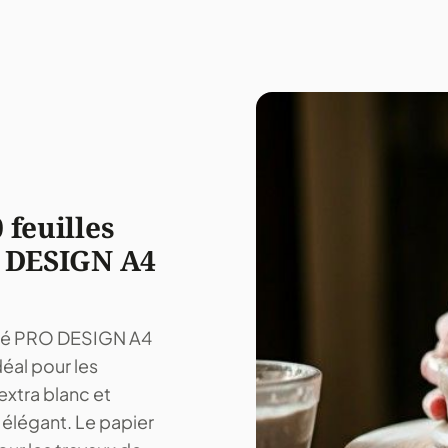
 feuilles
O DESIGN A4
tiné PRO DESIGN A4
déal pour les
extra blanc et
 élégant. Le papier