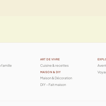
ART DE VIVRE
EXPL
n famille
Cuisine & recettes
Aven
Voya
MAISON & DIY
Maison & Décoration
DIY – Fait maison