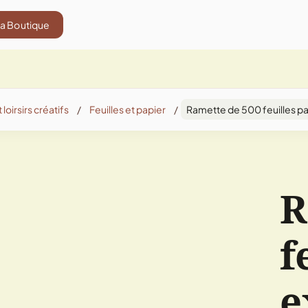
La Boutique
 loirsirs créatifs
/
Feuilles et papier
/
Ramette de 500 feuilles pa
R
f
e