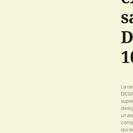
s
D
1
La ra
DESIG
supér
desig
un as
compa
qui l