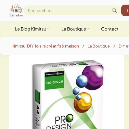
Le Blog Kimitsu
La Boutique
Contact
Kimitsu, DIY, loisirs créatifs & maison
/
La Boutique
/
DIY et