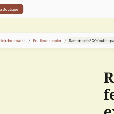
La Boutique
 loirsirs créatifs
/
Feuilles et papier
/
Ramette de 500 feuilles p
R
f
e