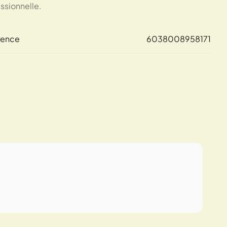
ssionnelle.
rence
6038008958171