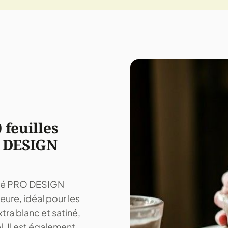
 feuilles
O DESIGN
tiné PRO DESIGN
ure, idéal pour les
tra blanc et satiné,
l. Il est également