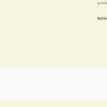
profe
Réfé