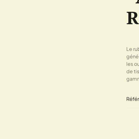
R
Le rub
génér
les ou
de ti
gamme
Réfé