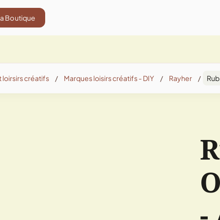
La Boutique
 loirsirs créatifs
/
Marques loisirs créatifs - DIY
/
Rayher
/
Rub
R
O
-