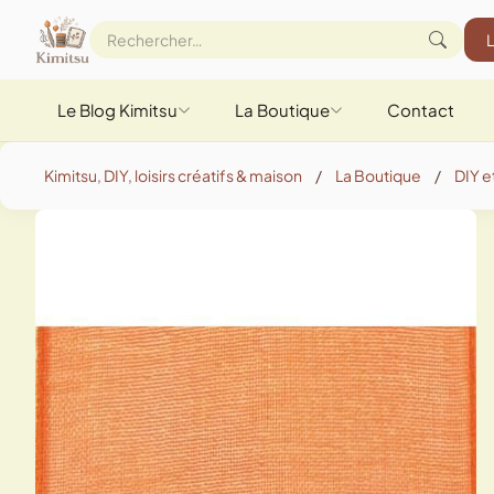
Le Blog Kimitsu
La Boutique
Contact
Kimitsu, DIY, loisirs créatifs & maison
/
La Boutique
/
DIY et