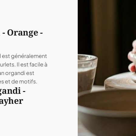
- Orange -
 Il est généralement
lets. Il est facile à
ban organdi est
s et de motifs.
andi -
Rayher