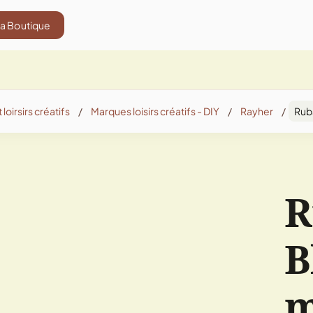
La Boutique
 loirsirs créatifs
/
Marques loisirs créatifs - DIY
/
Rayher
/
Ruba
R
B
m