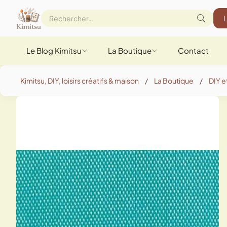
Le Blog Kimitsu
La Boutique
Contact
Kimitsu, DIY, loisirs créatifs & maison
/
La Boutique
/
DIY et