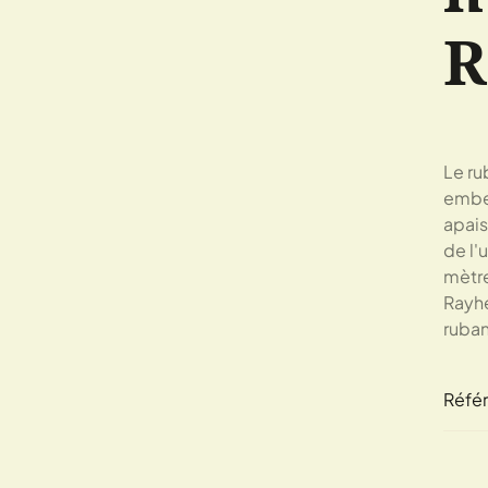
R
Le ru
embel
apais
de l'
mètre
Rayhe
ruban
Réfé