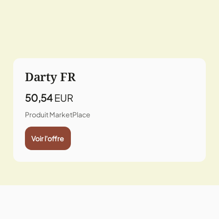
Darty FR
50,54
EUR
Produit MarketPlace
Voir l'offre