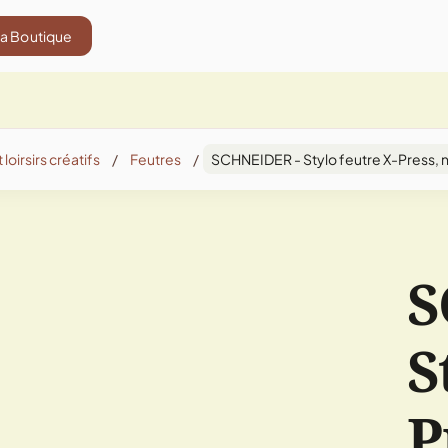
La Boutique
 loirsirs créatifs
/
Feutres
/
SCHNEIDER - Stylo feutre X-Press, n
S
S
P