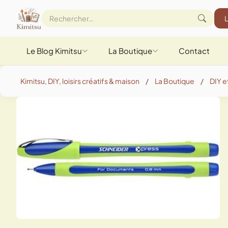
Le Blog Kimitsu
La Boutique
Contact
Kimitsu, DIY, loisirs créatifs & maison
/
La Boutique
/
DIY et