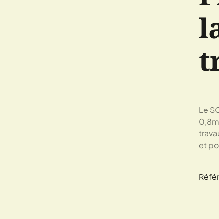
l
t
Le SC
0,8mm
trava
et po
Réfé