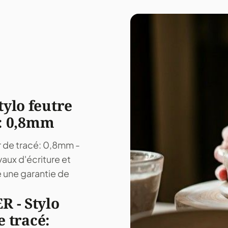
ylo feutre
é: 0,8mm
r de tracé: 0,8mm -
vaux d'écriture et
e une garantie de
R - Stylo
e tracé: