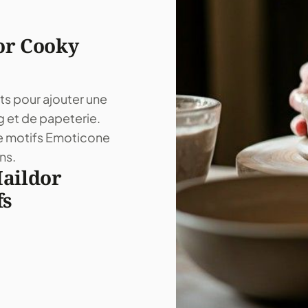
or Cooky
ts pour ajouter une
 et de papeterie.
de motifs Emoticone
ns.
Maildor
fs