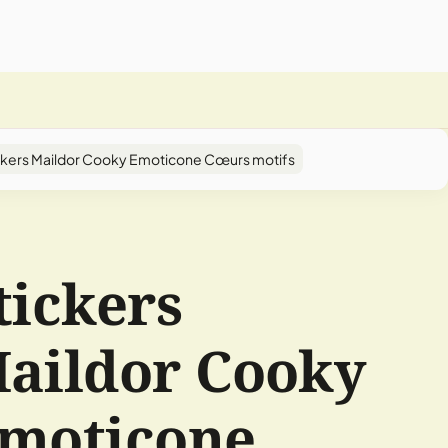
ckers Maildor Cooky Emoticone Cœurs motifs
tickers
aildor Cooky
moticone