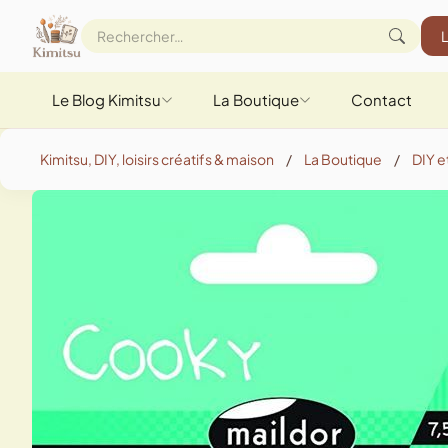
Le Blog Kimitsu
La Boutique
Contact
Kimitsu, DIY, loisirs créatifs & maison
/
La Boutique
/
DIY et