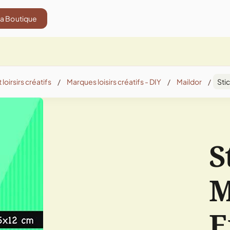
La Boutique
 loirsirs créatifs
/
Marques loisirs créatifs - DIY
/
Maildor
/
Sti
S
M
E