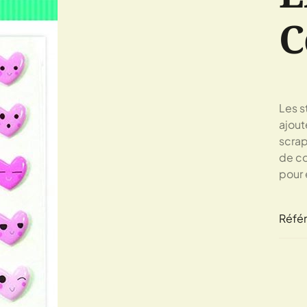
C
Les s
ajout
scrap
de cœ
pour 
Réfé