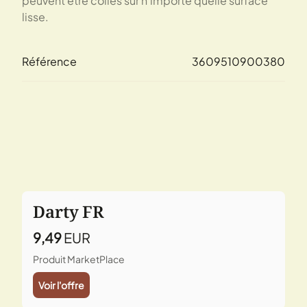
peuvent être collés sur n'importe quelle surface
lisse.
Référence
3609510900380
Darty FR
9,49
EUR
Produit MarketPlace
Voir l'offre