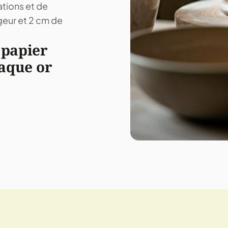
ations et de
geur et 2 cm de
 papier
laque or