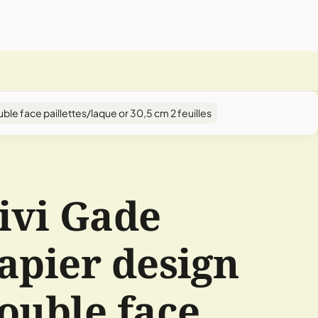
ble face paillettes/laque or 30,5 cm 2 feuilles
ivi Gade
apier design
ouble face