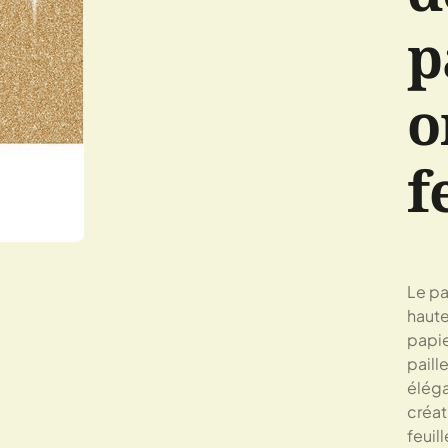
p
o
f
Le pa
haute
papie
paill
éléga
créat
feuil