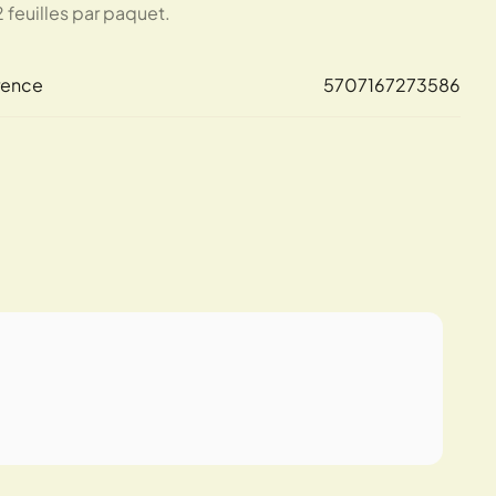
 2 feuilles par paquet.
rence
5707167273586