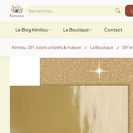
Le Blog Kimitsu
La Boutique
Contact
Kimitsu, DIY, loisirs créatifs & maison
/
La Boutique
/
DIY et