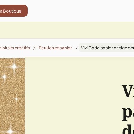
La Boutique
 loirsirs créatifs
/
Feuilles et papier
/
Vivi Gade papier design dou
V
p
d