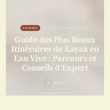
DIMANCHE 19 JANVIER 2025
VOYAGES
Guide des Plus Beaux
Itinéraires de Kayak en
Eau Vive : Parcours et
Conseils d'Expert
A
Par André
Temps de lecture : 4 min