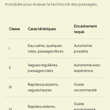
mondiale pour évaluer la technicité des passages.
Encadrement
Classe
Caractéristiques
requis
Eau calme, quelques
Autonomie
I
rides, passages libres
possible
Vagues régulières,
Autonomie avec
II
passages clairs
expérience
Rapides puissants,
Guide
III
vagues hautes
recommandé
Guide
Rapides violents,
IV
expérimenté