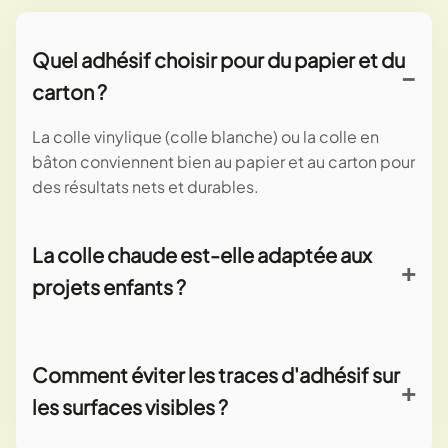
Quel adhésif choisir pour du papier et du
carton ?
La colle vinylique (colle blanche) ou la colle en
bâton conviennent bien au papier et au carton pour
des résultats nets et durables.
La colle chaude est-elle adaptée aux
projets enfants ?
La colle chaude est efficace mais nécessite la
surveillance d'un adulte et l'usage de protections
Comment éviter les traces d'adhésif sur
pour éviter les brûlures.
les surfaces visibles ?