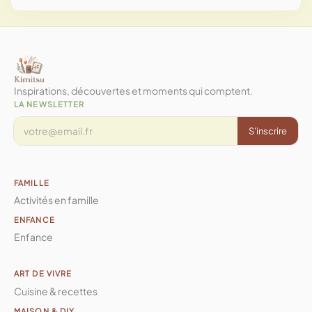
Oui, plusieurs produits offrent une qualité
suffisante pour des projets créatifs avancés,
notamment les crayons de couleur à bonne
couvrance et les gommes précises.
Inspirations, découvertes et moments qui comptent.
LA NEWSLETTER
S'inscrire
FAMILLE
Activités en famille
ENFANCE
Enfance
ART DE VIVRE
Cuisine & recettes
MAISON & DIY