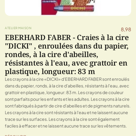
ATELIER MAISON
8,98
EBERHARD FABER - Craies à la cire
"DICKI" , enroulées dans du papier,
rondes, à la cire d'abeilles,
résistantes à l'eau, avec grattoir en
plastique, longueur: 83 m
Les crayons à la cire «DICKI» d'EBERHARD FABER sont enroulés
dans du papier, ronds, à la cire d'abeilles, résistants à l'eau, avec
grattoir en plastique, longueur: 83 m. Les crayons de couleur
sont parfaits pour les enfants et les adultes. Les crayons à la cire
sont fabriqués à partir de cire d'abeilles et de pigments naturels.
Les crayons à la cire sont résistants à l'eau et ne laissent aucune
trace sur les surfaces. Les crayons à la cire sont également
faciles à effacer et ne laissent aucune trace sur les vêtements.