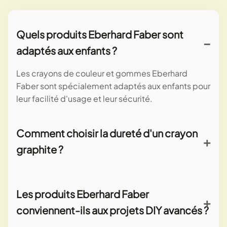
Quels produits Eberhard Faber sont
adaptés aux enfants ?
Les crayons de couleur et gommes Eberhard
Faber sont spécialement adaptés aux enfants pour
leur facilité d'usage et leur sécurité.
Comment choisir la dureté d'un crayon
graphite ?
Choisissez HB pour un usage général, 2B à 6B pour
des traits plus doux et ombrages, et H pour des
Les produits Eberhard Faber
tracés précis et durs.
conviennent-ils aux projets DIY avancés ?