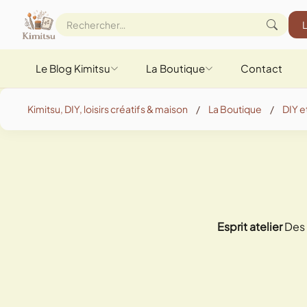
Le Blog Kimitsu
La Boutique
Contact
Kimitsu, DIY, loisirs créatifs & maison
/
La Boutique
/
DIY et
Esprit atelier
Des 