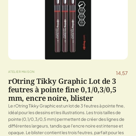
ATELIER MAISON
14,57
rOtring Tikky Graphic Lot de 3
feutres à pointe fine 0,1/0,3/0,5
mm, encre noire, blister
Le rOtring Tikky Graphic est un lot de 3 feutres à pointe fine,
idéal pour les dessins et les illustrations. Les trois tailles de
pointe (0,1/0,3/0,5 mm) permettent de créer des lignes de
différentes largeurs, tandis que l'encre noire est intense et
opaque. Le blister contient les trois feutres, parfait pour les