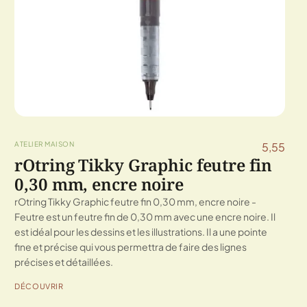
ATELIER MAISON
5,55
rOtring Tikky Graphic feutre fin
0,30 mm, encre noire
rOtring Tikky Graphic feutre fin 0,30 mm, encre noire -
Feutre est un feutre fin de 0,30 mm avec une encre noire. Il
est idéal pour les dessins et les illustrations. Il a une pointe
fine et précise qui vous permettra de faire des lignes
précises et détaillées.
DÉCOUVRIR