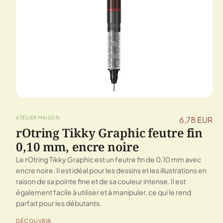
ATELIER MAISON
6,78 EUR
rOtring Tikky Graphic feutre fin
0,10 mm, encre noire
Le rOtring Tikky Graphic est un feutre fin de 0,10 mm avec
encre noire. Il est idéal pour les dessins et les illustrations en
raison de sa pointe fine et de sa couleur intense. Il est
également facile à utiliser et à manipuler, ce qui le rend
parfait pour les débutants.
DÉCOUVRIR