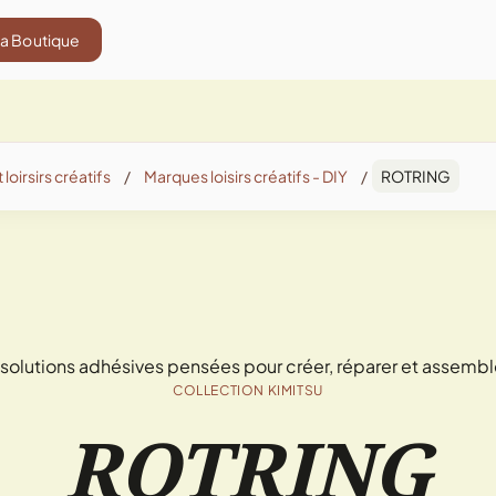
La Boutique
 loirsirs créatifs
/
Marques loisirs créatifs - DIY
/
ROTRING
solutions adhésives pensées pour créer, réparer et assembl
COLLECTION KIMITSU
ROTRING