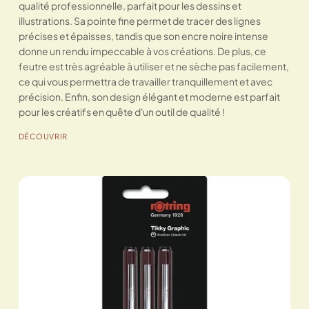
qualité professionnelle, parfait pour les dessins et
illustrations. Sa pointe fine permet de tracer des lignes
précises et épaisses, tandis que son encre noire intense
donne un rendu impeccable à vos créations. De plus, ce
feutre est très agréable à utiliser et ne sèche pas facilement,
ce qui vous permettra de travailler tranquillement et avec
précision. Enfin, son design élégant et moderne est parfait
pour les créatifs en quête d'un outil de qualité !
DÉCOUVRIR