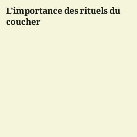
L'importance des rituels du
coucher
Pourquoi les rituels du coucher sont-ils
si essentiels pour les enfants ?
Les rituels du coucher offrent aux enfants une
transition douce et apaisante vers le sommeil. Dans le
monde de l’enfant, où tout est découvert et
excitation, un rituel structuré peut servir de signal
apaisant pour le cerveau, indiquant qu'il est temps de
se détendre. Il s'agit non seulement d'établir un
environnement de confort, mais aussi de transmettre
un sentiment de sécurité. La répétition des actions,
telle qu'une histoire lue chaque soir, installe un rythme